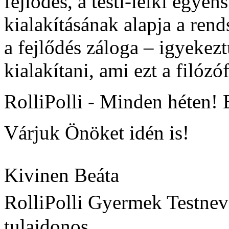
fejlődés, a testi-lelki egye
kialakításának alapja a rend
a fejlődés záloga – igyekezt
kialakítani, ami ezt a filózóf
RolliPolli - Minden héten! 
Várjuk Önöket idén is!
Kivinen Beáta
RolliPolli
Gyermek
Testnev
tulajdonos