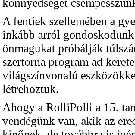
könnyedséget csempésszün
A fentiek szellemében a gy
inkább arról gondoskodunk
önmagukat próbálják túlszár
szertorna program ad kerete
világszínvonalú eszközökkel
létrehoztuk.
Ahogy a RolliPolli a 15. ta
vendégünk van, akik az ered
kinőnek, de továbbra is igé