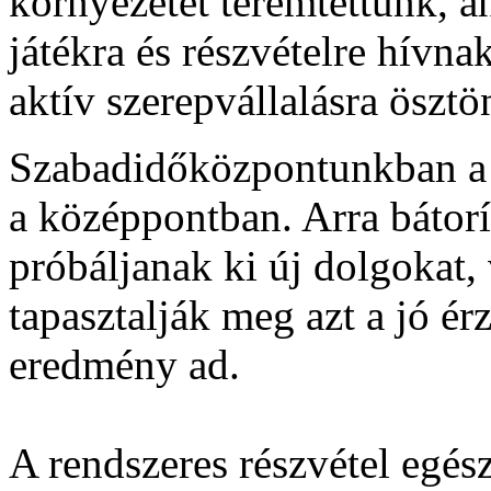
környezetet teremtettünk, ah
játékra és részvételre hívna
aktív szerepvállalásra ösztö
Szabadidőközpontunkban a f
a középpontban. Arra bátorí
próbáljanak ki új dolgokat, 
tapasztalják meg azt a jó ér
eredmény ad.
A rendszeres részvétel egés