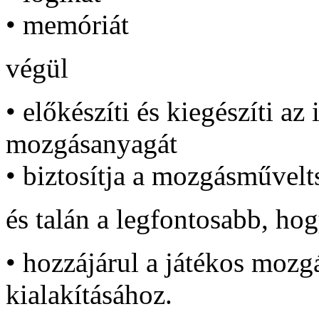
•
memóriát
végül
•
előkészíti
és
kiegészíti
az
mozgásanyagát
• biztosítja a mozgásművelt
és
talán
a
legfontosabb
,
hog
•
hozzájárul
a
játékos
mozgá
kialakításához
.