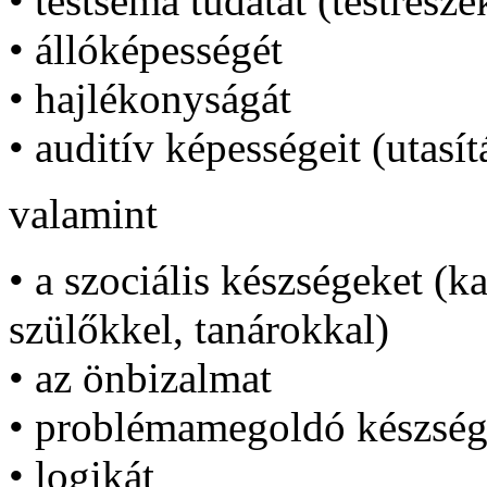
•
testséma
tudatát
(
testrésze
•
állóképességét
•
hajlékonyságát
•
auditív
képességeit
(
utasí
valamint
• a szociális készségeket (k
szülőkkel,
tanárokkal
)
•
az
önbizalmat
•
problémamegoldó
készség
•
logikát