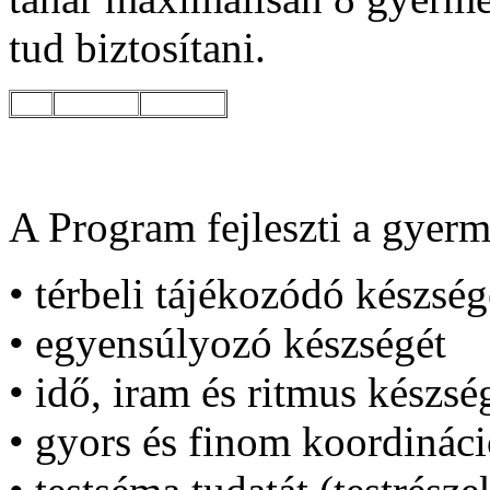
tud
biztosítani
.
A Program
fejleszti
a
gyerm
•
térbeli
tájékozódó
készség
•
egyensúlyozó
készségét
•
idő
,
iram
és
ritmus
készsé
•
gyors
és
finom
koordináci