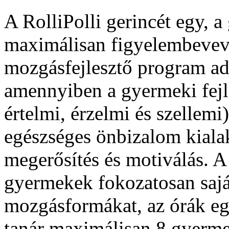
A
RolliPolli
gerincét
egy
, a
maximálisan
figyelembeve
mozgásfejlesztő
program
ad
amennyiben
a
gyermeki
fej
értelmi
,
érzelmi
és
szellemi
egészséges
önbizalom
kiala
megerősítés
és
motiválás
. 
gyermekek
fokozatosan
saj
mozgásformákat
,
az
órák
e
tanár
maximálisan
8
gyerme